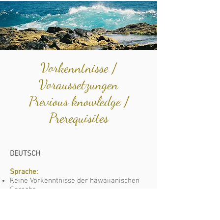
Vorkenntnisse /
Voraussetzungen
Previous knowledge /
Prerequisites
DEUTSCH
Sprache:
Keine Vorkenntnisse der hawaiianischen
Sprache.
Für nicht Deutsch sprechende Studenten
sind gute Englischkenntnisse notwendig.
Der Unterricht wird English - Deutsch -