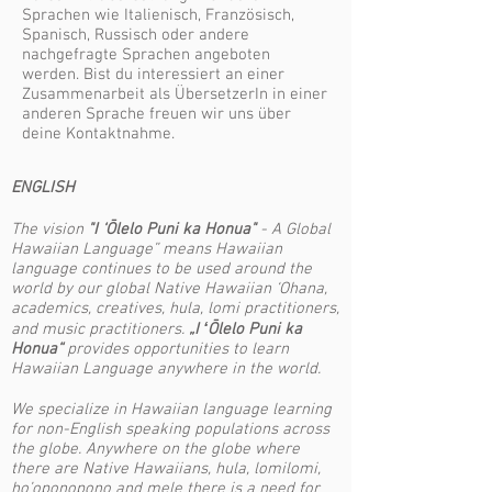
Sprachen wie Italienisch, Französisch,
Spanisch, Russisch oder andere
nachgefragte Sprachen angeboten
werden. Bist du interessiert an einer
Zusammenarbeit als ÜbersetzerIn in einer
anderen Sprache freuen wir uns über
deine Kontaktnahme.
ENGLISH
The vision
"I ‘Ōlelo Puni ka Honua"
- A Global
Hawaiian Language” means Hawaiian
language continues to be used around the
world by our global Native Hawaiian ‘Ohana,
academics, creatives, hula, lomi practitioners,
and music practitioners.
„I ʻŌlelo Puni ka
Honua“
provides opportunities to learn
Hawaiian Language anywhere in the world.
We specialize in Hawaiian language learning
for non-English speaking populations across
the globe. Anywhere on the globe where
there are Native Hawaiians, hula, lomilomi,
ho’oponopono and mele there is a need for