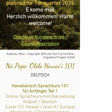
planned for 1st quarter 2025
E komo mai!
Herzlich willkommen!
Warm
welcome!
Download Kursbeschrieb /
Coursedescription
Kipahulu, Maui / Copyright: Bild und Text Corina Peter,
Engiadina Progets GmbH
Nā Papa 'Ōlelo Hawai'i 101
DEUTSCH
Hawaiianisch Sprachkurs 101
für Anfänger Teil 1
Online-Sprachkurs mit Übersetzung
English / Deutsch
(Level 101 Hawaii / Level A1 Europa)