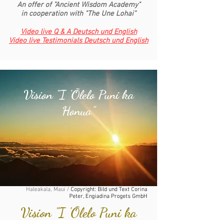
An offer of "Ancient Wisdom Academy"
in cooperation with "The Une Lohai"
Video live Q & A Deutsch und English
Video live Testimonials Deutsch und English
Vision "I 'Ōlelo Puni ka
Honua"
Haleakala, Maui /
Copyright: Bild und Text Corina
Peter, Engiadina Progets GmbH
Vision "I 'Ōlelo Puni ka