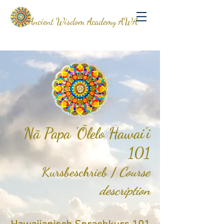
Ancient Wisdom Academy AWA
Nā Papa 'Ōlelo Hawai'i
101
Kursbeschrieb /
Course
description