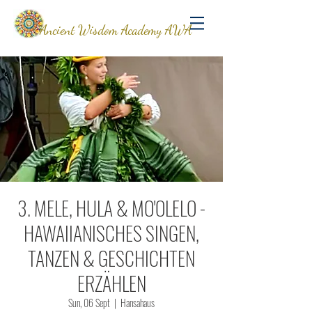
Ancient Wisdom Academy AWA
3. MELE, HULA & MO'OLELO -
HAWAIIANISCHES SINGEN,
TANZEN & GESCHICHTEN
ERZÄHLEN
Sun, 06 Sept
  |  
Hansahaus