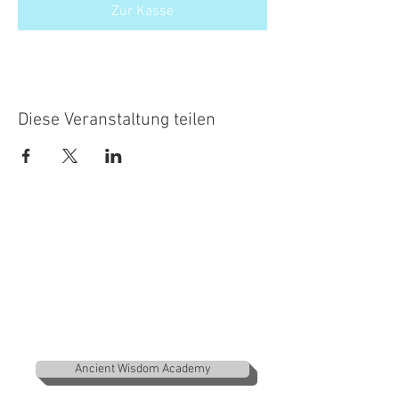
Zur Kasse
Diese Veranstaltung teilen
Kontakt / Impressum
Ancient Wisdom Academy AWA
c/o Engiadina Progets GmbH
Piliaka Corina Peter
Via d'Arövens 12
7504 Pontresina
Ancient Wisdom Academy