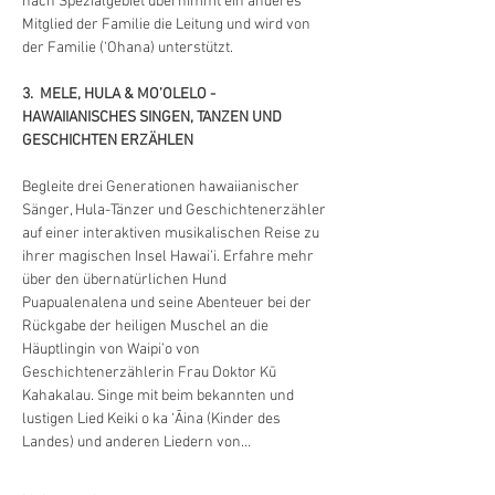
nach Spezialgebiet übernimmt ein anderes 
Mitglied der Familie die Leitung und wird von 
der Familie (‘Ohana) unterstützt.
3.  MELE, HULA & MO’OLELO - 
HAWAIIANISCHES SINGEN, TANZEN UND 
GESCHICHTEN ERZÄHLEN
Begleite drei Generationen hawaiianischer 
Sänger, Hula-Tänzer und Geschichtenerzähler 
auf einer interaktiven musikalischen Reise zu 
ihrer magischen Insel Hawai’i. Erfahre mehr 
über den übernatürlichen Hund 
Puapualenalena und seine Abenteuer bei der 
Rückgabe der heiligen Muschel an die 
Häuptlingin von Waipi’o von 
Geschichtenerzählerin Frau Doktor Kū 
Kahakalau. Singe mit beim bekannten und 
lustigen Lied Keiki o ka ‘Āina (Kinder des 
Landes) und anderen Liedern von…