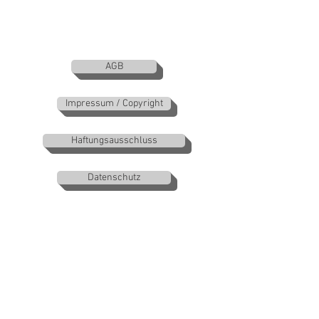
info@ancientwisdomacademy.com
www.ancientwisdomacademy.com
www.moveandgo.ch
AGB
Impressum / Copyright
Haftungsausschluss
Datenschutz