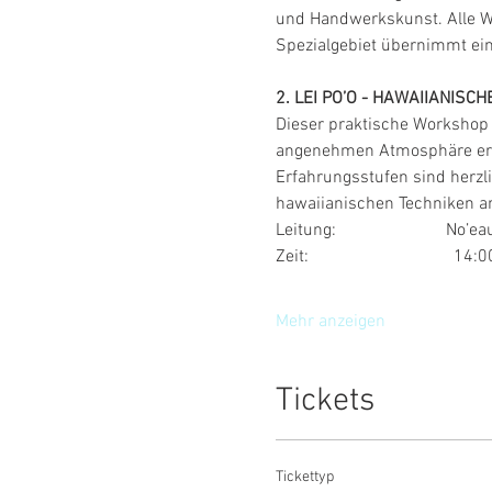
und Handwerkskunst. Alle W
Spezialgebiet übernimmt ein 
2. LEI PO’O - HAWAIIANIS
Dieser praktische Workshop f
angenehmen Atmosphäre erhält
Erfahrungsstufen sind herzlic
hawaiianischen Techniken an
Leitung:                       
Zeit:                                 1
Mehr anzeigen
Tickets
Tickettyp