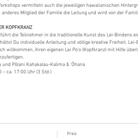
orkshops vermitteln auch die jeweiligen hawaiianischen Hinterg
anderes Mitglied der Familie die Leitung und wird von der Familie
CHER KOPFKRANZ
ührt die Teilnehmer in die traditionelle Kunst des Lei-Bindens ein
st Du individuelle Anleitung und völlige kreative Freiheit. Lei-B
h willkommen, ihren eigenen Lei Po’o (Kopfkranz) mit Hilfe überlie
zufertigen.
  No’eau und Pōlani Kahakalau-Kalima & ‘Ōhana
4:00 – ca. 17:00 Uhr (3 Std.)                         
Preis