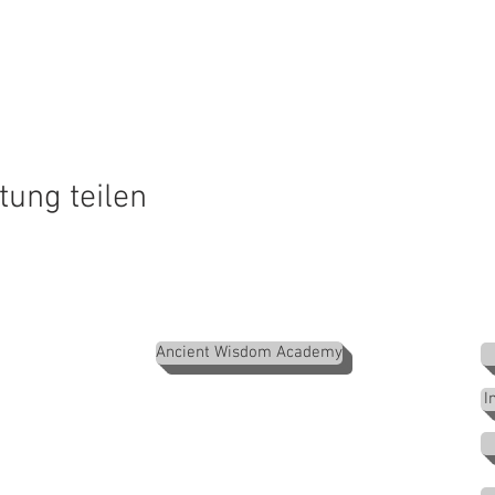
tung teilen
Ancient Wisdom Academy
ademy AWA
ts GmbH
I
info@ancientwisdomacademy.com
www.ancientwisdomacademy.com
www.moveandgo.ch