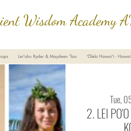
cient Wisdom Academy 
hops
Lei'ohu Ryder & Maydeen 'Īao
'Ōlelo Hawai'i - Hawai
Tue, 0
2. LEI PO'
K