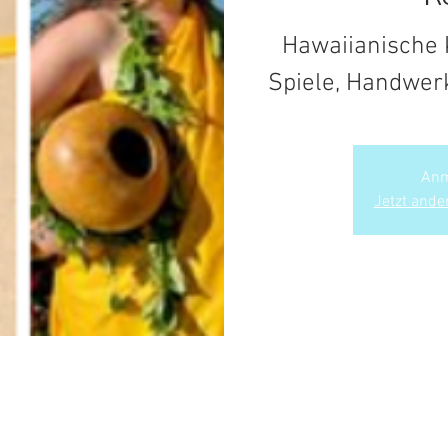
Hawaiianische K
Spiele, Handwer
Anm
Jetzt ande