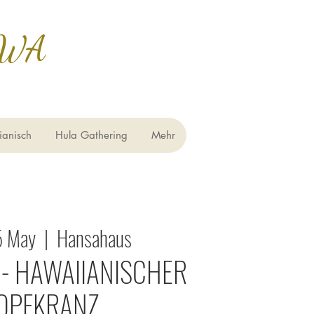
AWA
ianisch
Hula Gathering
Mehr
5 May
  |  
Hansahaus
O - HAWAIIANISCHER
OPFKRANZ