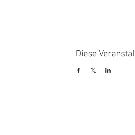
Diese Veranstal
Kontakt / Impressum
Ancient Wisdom Ac
c/o Engiadina Proge
Piliaka Corina Peter
Via d'Arövens 12
7504 Pontresina